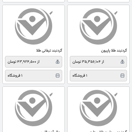
گردنبند طلا پاپیون
گردنبند تیفانی طلا
از 35,356,104 تومان
از 43,924,500 تومان
1 فروشگاه
1 فروشگاه