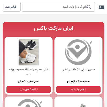
فیلتر شهر
ایران مارکت باکس
ماشین کنترلی HW8811 براشلس
کتانی دخترانه بالنسیاگا مخصوص پیاده
روی
24,000,000 تومان
2,800,000 تومان
از
آرسی باز
بخرید
از
تا به تا شوز
بخرید