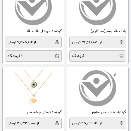
پلاک طلا وسپا(میناکاری)
گردنبند مهره ای قلب طلا
از 34,661,851 تومان
از 9,575,612 تومان
1 فروشگاه
1 فروشگاه
گردنبند طلا سخن عشق
گردنبند تیفانی چشم نظر
از 45,099,120 تومان
از 30,339,000 تومان