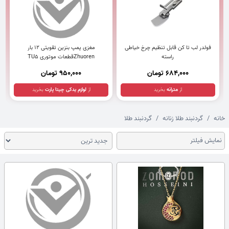
فولدر لب تا کن قابل تنظیم چرخ خیاطی
مغزی پمپ بنزین تقویتی 12 بار
راسته
Zhuorenقطعات موتوری TU5
684,000 تومان
950,000 تومان
از
مترانه
بخرید
از
لوازم یدکی چیتا پارت
بخرید
خانه
گردنبند طلا زنانه
گردنبند طلا
نمایش فیلتر