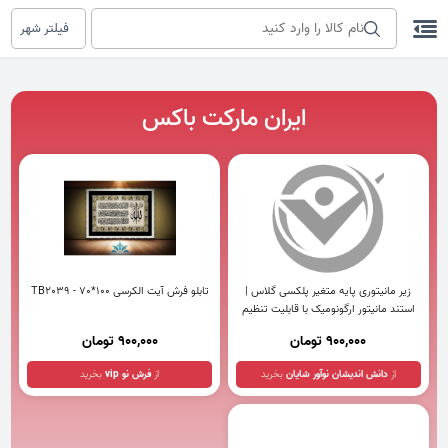
فیلتر شهر
ایران مارکت باکس
زیر مانیتوری پایه متغیر پلکسی گلاس |
تابلو فرش آیت الکرسی TB2039 - 70*100
استند مانیتور ارگونومیک با قابلیت تنظیم
ارتفاع
900,000 تومان
900,000 تومان
از
دانش اندیشان نوآور شایان
بخرید
از
فرش نو vip
بخرید