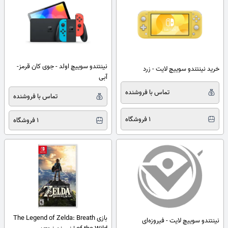
نینتندو سوییچ اولد - جوی کان قرمز-
خرید نینتندو سوییچ لایت - زرد
آبی
تماس با فروشنده
تماس با فروشنده
1 فروشگاه
1 فروشگاه
بازی The Legend of Zelda: Breath
نینتندو سوییچ لایت - فیروزه‌ای