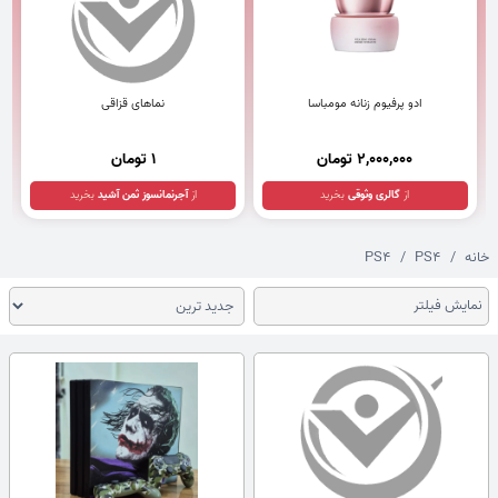
ادو پرفیوم زنانه مومباسا
نماهای قزاقی
2,000,000 تومان
1 تومان
از
گالری وثوقی
بخرید
از
آجرنمانسوز ثمن آشید
بخرید
خانه
PS4
PS4
نمایش فیلتر