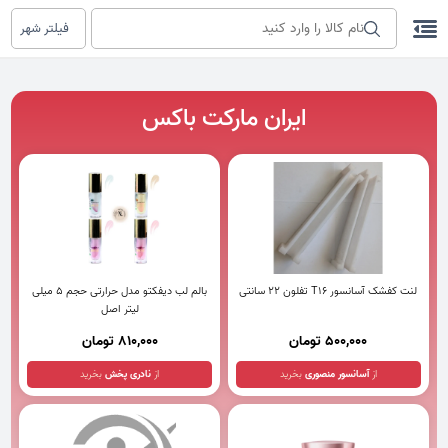
فیلتر شهر
ایران مارکت باکس
لنت کفشک آسانسور T16 تفلون 22 سانتی
بالم لب دیفکتو مدل حرارتی حجم 5 میلی
لیتر اصل
500,000 تومان
810,000 تومان
از
آسانسور منصوری
بخرید
از
نادری پخش
بخرید