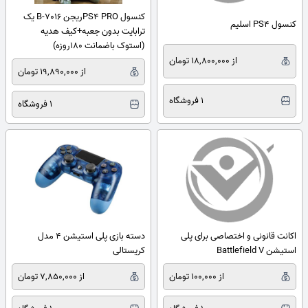
کنسول PS4 PROریجن 7016-B یک
کنسول PS4 اسلیم
ترابایت بدون جعبه+کیف هدیه
(استوک باضمانت 180روزه)
از 18,800,000 تومان
از 19,890,000 تومان
1 فروشگاه
1 فروشگاه
اکانت قانونی و اختصاصی برای پلی
دسته بازی پلی استیشن 4 مدل
استیشن Battlefield V
کریستالی
از 100,000 تومان
از 7,850,000 تومان