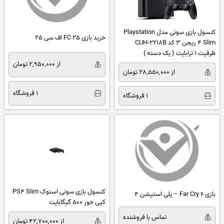
کنسول بازی سونی مدل Playstation
خرید بازی FC 25 اف سی 25
4 Slim ریجن 3 کد CUH-2218B
ظرفیت 1 ترابایت ( یک دسته )
از 2,950,000 تومان
از 28,550,000 تومان
1 فروشگاه
1 فروشگاه
کنسول بازی سونی استوک PS4 Slim
بازی Far Cry 6 – پلی استیشن 4
کپی خور 500 گیگابایت
تماس با فروشنده
از 42,700,000 تومان