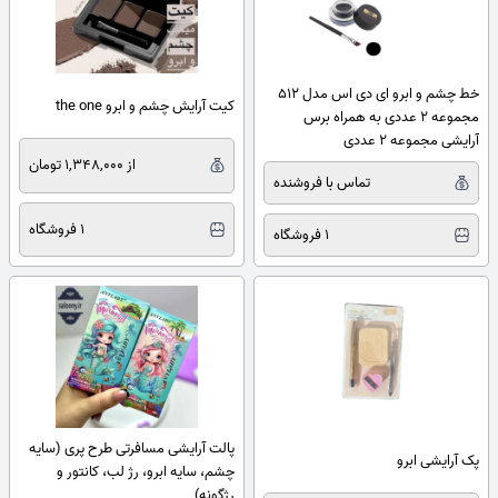
خط چشم و ابرو ای دی اس مدل 512
کیت آرایش چشم و ابرو the one
مجموعه 2 عددی به همراه برس
آرایشی مجموعه 2 عددی
از 1,348,000 تومان
تماس با فروشنده
1 فروشگاه
1 فروشگاه
پالت آرایشی مسافرتی طرح پری (سایه
پک آرایشی ابرو
چشم، سایه ابرو، رژ لب، کانتور و
رژگونه)