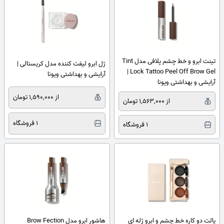
تینت ابرو و خط چشم پلافی مدل Tint
ژل ابرو لیفت کننده مدل کریستالی |
Lock Tattoo Peel Off Brow Gel |
آرایشی و بهداشتی ویونا
آرایشی و بهداشتی ویونا
از 1,590,000 تومان
از 1,563,000 تومان
1 فروشگاه
1 فروشگاه
پالت دو کاره خط چشم و ابرو ژله ای
هاشور ابرو مدل Brow Fection