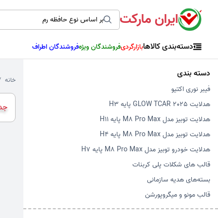
ایران مارکت
دسته‌بندی کالاها
بازارگردی
فروشندگان ویژه
فروشندگان اطراف
دسته بندی
خانه
فیبر نوری اکتیو
هدلایت GLOW TCAR 2025 پایه H3
جدی
هدلایت توبیز مدل M8 Pro Max پایه H11
هدلایت توبیز مدل M8 Pro Max پایه H4
هدلایت خودرو توبیز مدل M8 Pro Max پایه H7
قالب های شکلات پلی کربنات
بسته‌های هدیه سازمانی
قالب مونو و میگروپورشن