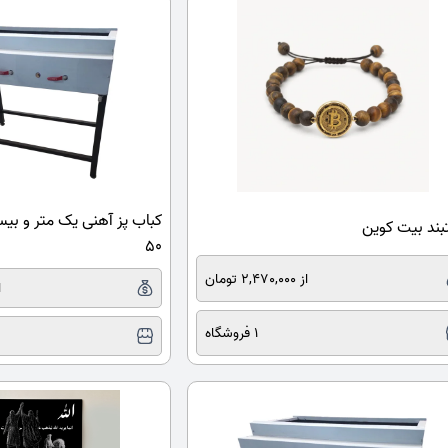
کباب پز آهنی یک متر و ب
ند بیت کوین
50
از 2,470,000 تومان
از 
1 فروشگاه