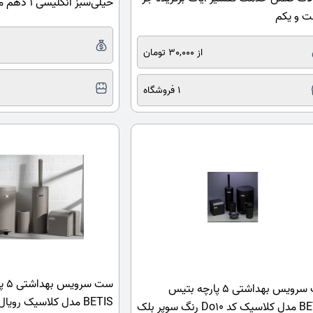
خیلی‌سبز انگلیسی 1 دهم ماجرای بیست
ت و یکم
از 30,000 تومان
1 فروشگاه
ست س
ست سرویس بهداشتی 5 پارچه بتیس
Do10 رنگ سوپر بلک