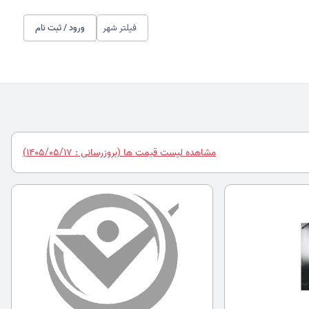
فیلتر شهر
ورود / ثبت نام
مشاهده لیست قیمت ها (بروزرسانی : 1405/05/17)