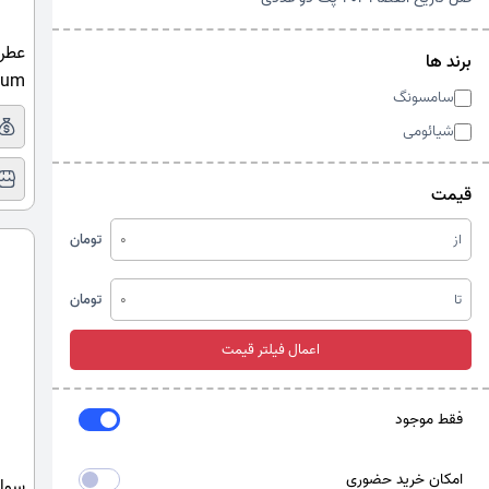
عطر 
برند ها
rfum
سامسونگ
شیائومی
قیمت
از
تومان
تا
تومان
اعمال فیلتر قیمت
فقط موجود
امکان خرید حضوری
سوال