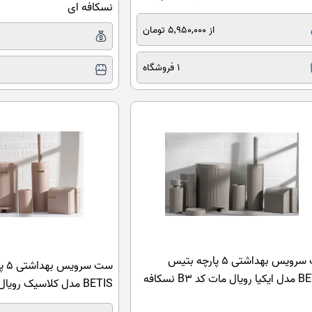
نسکافه ای
از 5,950,000 تومان
1 فروشگاه
ست سرویس بهداشتی 5 پارچه بتیس
ست س
BETIS مدل ایکیا رویال مات کد B3 نسکافه
BETIS مدل کلاسیک رویال مات کد B11 موکا