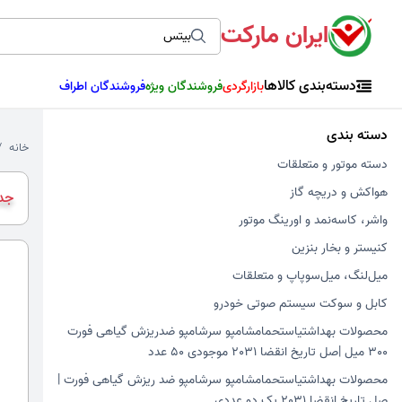
ایران مارکت
دسته‌بندی کالاها
بازارگردی
فروشندگان ویژه
فروشندگان اطراف
دسته بندی
خانه
دسته موتور و متعلقات
هواکش و دریچه گاز
جدی
واشر، کاسه‌نمد و اورینگ موتور
کنیستر و بخار بنزین
میل‌لنگ، میل‌سوپاپ و متعلقات
کابل و سوکت سیستم صوتی خودرو
محصولات بهداشتیاستحمامشامپو سرشامپو ضدریزش گیاهی فورت
300 میل |صل تاریخ انقضا 2031 موجودی 50 عدد
محصولات بهداشتیاستحمامشامپو سرشامپو ضد ریزش گیاهی فورت |
صل تاریخ انقضا 2031 پک دو عددی