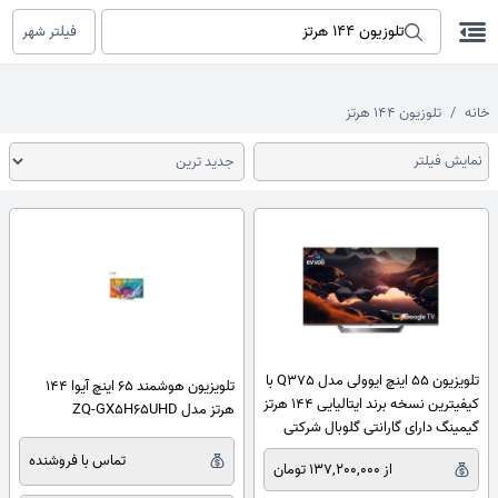
فیلتر شهر
خانه
تلوزیون 144 هرتز
نمایش فیلتر
تلویزیون 55 اینچ ایوولی مدل Q375 با
تلویزیون هوشمند 65 اینچ آیوا 144
کیفیترین نسخه برند ایتالیایی 144 هرتز
هرتز مدل ZQ-GX5H65UHD
گیمینگ دارای گارانتی گلوبال شرکتی
(پس کرایه)
تماس با فروشنده
از 137,200,000 تومان