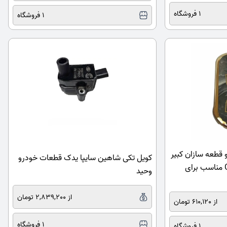
1 فروشگاه
1 فروشگاه
 قطعه سازان کبیر
کویل تکی شاهین سایپا یدک قطعات خودرو
مدل COV-TIGO5-1030149 مناسب برای
وحید
از 2,839,200 تومان
از 610,120 تومان
1 فروشگاه
1 فروشگاه