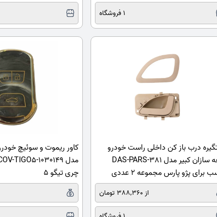
1 فروشگاه
یره درب باز کن داخلی راست خودرو
کاور ریموت و سوئیچ خودرو
قطعه سازان کبیر مدل DAS-PARS-381
ب برای پژو پارس مجموعه 2 عددی
چری تیگو 5
از 388,360 تومان
1 فروشگاه