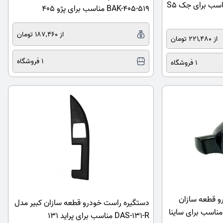
ZARB-S5BLU-30788 مناسب برای جک S5
BAK-405-519 مناسب برای پژو 405
از 187,460 تومان
از 221,480 تومان
1 فروشگاه
1 فروشگاه
و قطعه سازان
دستگیره راست خودرو قطعه سازان کبیر مدل
بیر مدل GHB-SAR-2012 مناسب برای ساینا
DAS-131-R مناسب برای پراید 131