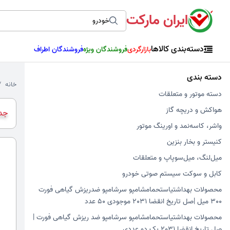
ایران مارکت
دسته‌بندی کالاها
بازارگردی
فروشندگان ویژه
فروشندگان اطراف
دسته بندی
خانه
دسته موتور و متعلقات
هواکش و دریچه گاز
جدی
واشر، کاسه‌نمد و اورینگ موتور
کنیستر و بخار بنزین
میل‌لنگ، میل‌سوپاپ و متعلقات
کابل و سوکت سیستم صوتی خودرو
محصولات بهداشتیاستحمامشامپو سرشامپو ضدریزش گیاهی فورت
300 میل |صل تاریخ انقضا 2031 موجودی 50 عدد
محصولات بهداشتیاستحمامشامپو سرشامپو ضد ریزش گیاهی فورت |
صل تاریخ انقضا 2031 پک دو عددی