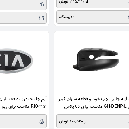
از 345,240 تومان
1 فروشگاه
آینه جانبی چپ خودرو قطعه سازان کبیر
دنا پلاس
RIO-351 مناسب برای ریو
از 800,520 تومان