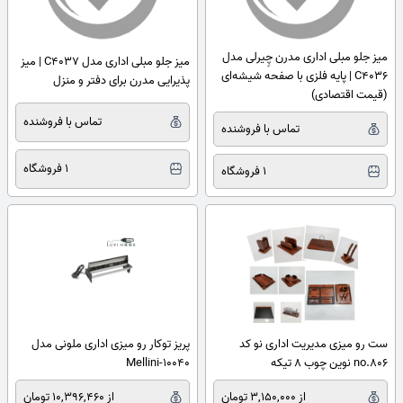
میز جلو مبلی اداری مدرن چِیرلی مدل
میز جلو مبلی اداری مدل C4037 | میز
C4036 | پایه فلزی با صفحه شیشه‌ای
پذیرایی مدرن برای دفتر و منزل
(قیمت اقتصادی)
تماس با فروشنده
تماس با فروشنده
1 فروشگاه
1 فروشگاه
ست رو میزی مدیریت اداری نو کد
پریز توکار رو میزی اداری ملونی مدل
no.806 نوین چوب 8 تیکه
Mellini-10040
از 3,150,000 تومان
از 10,396,460 تومان