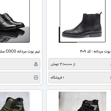
وت مردانه - کد 409
نیم بوت مردانه COCO مشکی مدل Salivan
از 3,100,000 تومان
1 فروشگاه