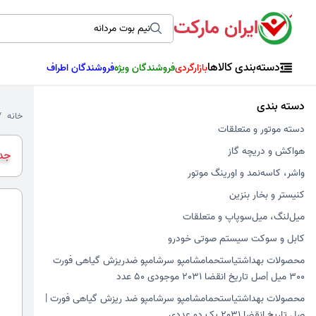
ایران مارکت
دسته‌بندی کالاها
بازارگردی
فروشندگان ویژه
فروشندگان اطراف
دسته بندی
خانه
دسته موتور و متعلقات
هواکش و دریچه گاز
جدی
واشر، کاسه‌نمد و اورینگ موتور
کنیستر و بخار بنزین
میل‌لنگ، میل‌سوپاپ و متعلقات
کابل و سوکت سیستم صوتی خودرو
محصولات بهداشتیاستحمامشامپو سرشامپو ضدریزش گیاهی فورت
300 میل |صل تاریخ انقضا 2031 موجودی 50 عدد
محصولات بهداشتیاستحمامشامپو سرشامپو ضد ریزش گیاهی فورت |
صل تاریخ انقضا 2031 پک دو عددی