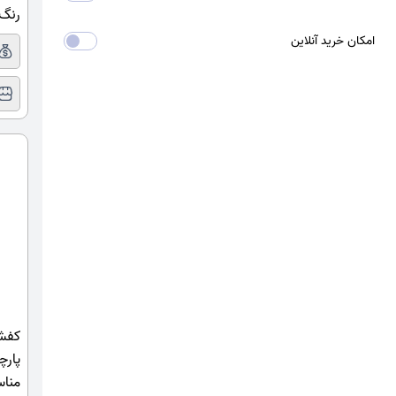
رنگ م
امکان خرید آنلاین
کفش 
پارچ
مناس