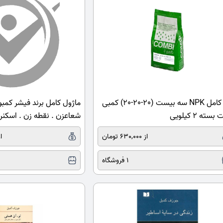
کود کامل NPK سه بیست (20-20-20) کمبی
ماژول کامل برند فیشر کمبو 
ته 2 کیلویی
شعاعزن . نقطه زن . اسکنر
از 630,000 تومان
از ,000
1 فروشگاه