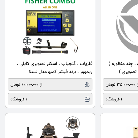
. چند منظوره (
فلزیاب . گنجیاب . اسکنر تصویری کابلی .
 تصویری )
ریموور . برند فیشر کمبو مدل تسلا
35,000 تومان
از 60,000,000 تومان
1 فروشگاه
1 فروشگاه