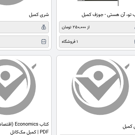
 تو، آن هستی - جوزف کمبل
شری کمبل
از 250,000 تومان
1 فروشگاه
کتاب onomics
 کمبل
PDF | کمبل مک‌کانل