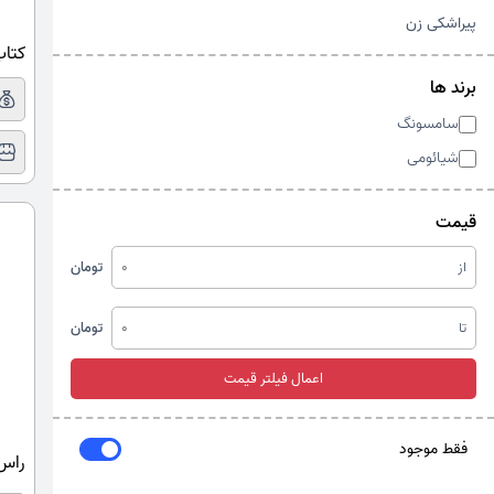
پیراشکی زن
کتاب
برند ها
سامسونگ
شیائومی
قیمت
از
تومان
تا
تومان
اعمال فیلتر قیمت
فقط موجود
راس