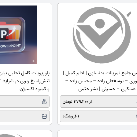
 جامع تمرینات بدنسازی | ادام کمبل |
پاورپوینت کامل تحلیل بیان
ری – یوسفعلی زاده – محسن زاده –
تنش‌پاسخ ریوی در شرایط ک
 عسکری – حسینی | نشر حتمی
و کمبود اکسیژن
از 479,200 تومان
1 فروشگاه